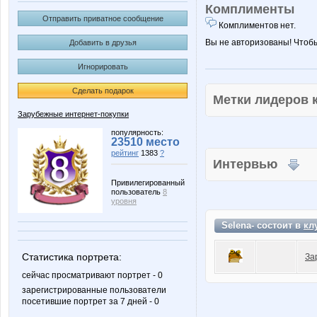
Комплименты
Отправить приватное сообщение
Комплиментов нет.
Вы не авторизованы! Чтоб
Добавить в друзья
Игнорировать
Сделать подарок
Метки лидеров
Зарубежные интернет-покупки
популярность:
23510 место
рейтинг
1383
?
Интервью
Привилегированный
пользователь
8
уровня
Selena- состоит в
кл
Статистика портрета:
За
сейчас просматривают портрет - 0
зарегистрированные пользователи
посетившие портрет за 7 дней - 0