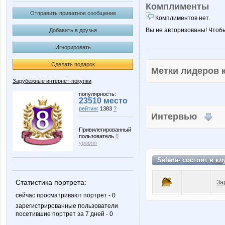
Комплименты
Отправить приватное сообщение
Комплиментов нет.
Вы не авторизованы! Чтоб
Добавить в друзья
Игнорировать
Сделать подарок
Метки лидеров
Зарубежные интернет-покупки
популярность:
23510 место
рейтинг
1383
?
Интервью
Привилегированный
пользователь
8
уровня
Selena- состоит в
кл
Статистика портрета:
За
сейчас просматривают портрет - 0
зарегистрированные пользователи
посетившие портрет за 7 дней - 0